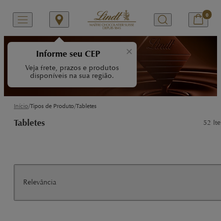
0
Tabletes Lindt
×
Informe seu CEP
Veja frete, prazos e produtos
Tenha uma experiência única com a
disponíveis na sua região.
variedade de Tabletes Lindt.
/
/
Início
Tipos de Produto
Tabletes
Tabletes
52
Ite
Relevância