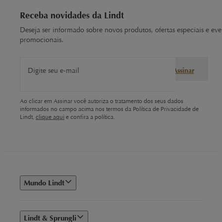
Receba novidades da Lindt
Bags LINDOR com 15% OFF
Deseja ser informado sobre novos produtos, ofertas especiais e eve
promocionais.
As irresistíveis bags LINDOR estão com 15% de desconto.
Esses chocolates que derretem na boca são perfeitos para
qualquer ocasião, seja para um momento de indulgência
Digite seu e-mail
Assinar
pessoal ou para
encantar uma pessoa especial
.
Ao clicar em Assinar você autoriza o tratamento dos seus dados
EXCELLENCE: o tablete com melhor chocolate dark
informados no campo acima nos termos da Política de Privacidade de
Lindt,
clique aqui
e confira a política.
A linha EXCELLENCE é uma criação única dos Maîtres
Chocolatiers Lindt, feita com expertise e os mais refinados
ingredientes. EXCELLENCE permite que os amantes de
chocolate experimentem diferentes níveis de intensidade,
oferecendo uma jornada sensorial incomparável.
Mundo Lindt
Experimente o
melhor chocolate dark
.
Lindt & Sprungli
O que é um Tablete de Chocolate?