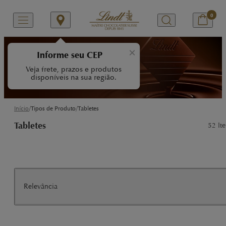
0
Tabletes Lindt
×
Informe seu CEP
Veja frete, prazos e produtos
Tenha uma experiência única com a
disponíveis na sua região.
variedade de Tabletes Lindt.
/
/
Início
Tipos de Produto
Tabletes
Tabletes
52
Ite
Relevância