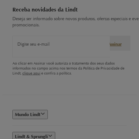
Receba novidades da Lindt
Bags LINDOR com 15% OFF
Deseja ser informado sobre novos produtos, ofertas especiais e eve
promocionais.
As irresistíveis bags LINDOR estão com 15% de desconto.
Esses chocolates que derretem na boca são perfeitos para
qualquer ocasião, seja para um momento de indulgência
Digite seu e-mail
Assinar
pessoal ou para
encantar uma pessoa especial
.
Ao clicar em Assinar você autoriza o tratamento dos seus dados
EXCELLENCE: o tablete com melhor chocolate dark
informados no campo acima nos termos da Política de Privacidade de
Lindt,
clique aqui
e confira a política.
A linha EXCELLENCE é uma criação única dos Maîtres
Chocolatiers Lindt, feita com expertise e os mais refinados
ingredientes. EXCELLENCE permite que os amantes de
chocolate experimentem diferentes níveis de intensidade,
oferecendo uma jornada sensorial incomparável.
Mundo Lindt
Experimente o
melhor chocolate dark
.
Lindt & Sprungli
O que é um Tablete de Chocolate?