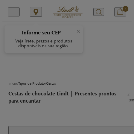
0
Cestas
×
Informe seu CEP
Veja frete, prazos e produtos
As cestas presenteáveis da
disponíveis na sua região.
Lindt são a escolha perfeita
para impressionar quem você
ama, com uma seleção dos
clássicos chocolates da
renomada marca suíça.
/
/
Início
Tipos de Produto
Cestas
Cestas de chocolate Lindt | Presentes prontos
2
Ite
para encantar