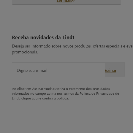
Ler mais
A
cesta Lindt
transforma o ato de presentear em experiência
inesquecível.
Como benefício extra, cada compra credita pontos
MyLindt, que podem ser trocados por mimos futuros.
Receba novidades da Lindt
Cesta de Presentes: Best of Lindt 975 g
Deseja ser informado sobre novos produtos, ofertas especiais e eve
promocionais.
Quase um quilo de chocolate premium reúne trufas
LINDOR,
tabletes suíços
e
Pralinas
artesanais.
Digite seu e-mail
Assinar
É a escolha perfeita para aniversários marcantes,
celebrações em família ou agradecimentos especiais.
Ao clicar em Assinar você autoriza o tratamento dos seus dados
informados no campo acima nos termos da Política de Privacidade de
Lindt,
clique aqui
e confira a política.
Seleção variada de texturas
: da trufa cremosa ao tablete
crocante.
Apresentação robusta
, ideal para partilhar entre várias