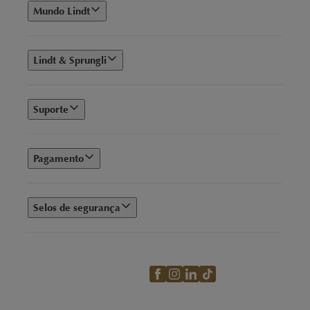
Mundo Lindt
pessoas.
Embalagem rígida
que protege o conteúdo e mantém o
Lindt & Sprungli
charme após o consumo.
Cesta de Presentes: LINDOR Collection 525 g
Suporte
Focada nas famosas
trufas LINDOR
, traz sabores ao leite,
branco e meio amargo em porções equilibradas.
Pagamento
O formato compacto desta cesta facilita o transporte e
garante a experiência cremosa que faz da trufa um ícone do
Selos de segurança
chocolate suíço.
Quando comprar uma cesta Lindt?
As cestas se encaixam em diversas ocasiões: comemorações
de aniversário, agradecimentos profissionais, celebrações de
conquistas acadêmicas ou simplesmente para tornar um fim