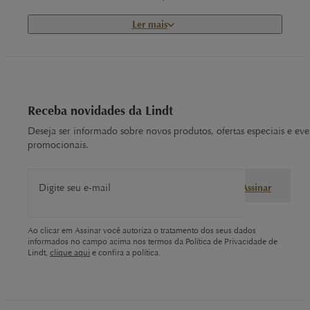
Ler mais
Resultado: um produto premium que respeita produtores,
reduz impactos ambientais e encanta consumidores em
mais de 120 países.
Receba novidades da Lindt
Deliciosos tabletes para todos os gostos
Deseja ser informado sobre novos produtos, ofertas especiais e eve
promocionais.
Os tabletes Lindt vão do suave chocolate ao leite ao intenso
100% cacau, sem deixar de lado o delicado chocolate
branco.
Digite seu e-mail
Assinar
Nas linhas ExCELLENCE, Creation e Les Grandes, você
encontra notas aromáticas únicas. Explore sabores em
Ao clicar em Assinar você autoriza o tratamento dos seus dados
Tabletes
Lindt e encontre o ponto exato que combina com
informados no campo acima nos termos da Política de Privacidade de
o seu paladar.
Lindt,
clique aqui
e confira a política.