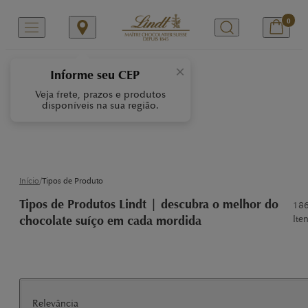
0
Tipos de Produto
×
Informe seu CEP
Veja frete, prazos e produtos
Todos os
tipos de produtos Lindt
disponíveis na sua região.
expressam o equilíbrio entre
tradição, texturas aveludadas e
sabores suaves que agradam a
todos os paladares.
/
Início
Tipos de Produto
Tipos de Produtos Lindt | descubra o melhor do
18
Iten
chocolate suíço em cada mordida
Relevância