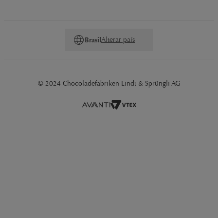
As
Cestas
Lindt reúnem tabletes, bombons e snacks prontos
para entregar. Escolha o tamanho ideal e presenteie com
um conjunto que expresse carinho e bom gosto sem
Alterar país
Brasil
precisar de ajustes extras.
© 2024 Chocoladefabriken Lindt & Sprüngli AG
Práticos snacks para a rotina
Barras pequenas, sticks e trufas mantêm a energia lá em
cima durante o trabalho, os estudos ou as viagens. Veja as
opções disponíveis em
Snacks
Lindt e leve sofisticação para
qualquer lugar.
Pralinas artesanais que encantam
Recheios cremosos envoltos por coberturas crocantes criam
peças luxuosas, perfeitas para harmonizar com cafés