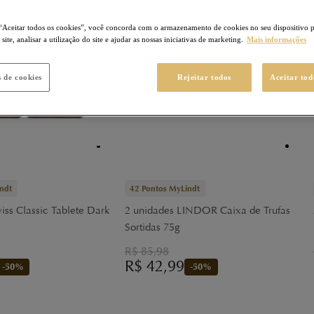
“Aceitar todos os cookies”, você concorda com o armazenamento de cookies no seu dispositivo 
ite, analisar a utilização do site e ajudar as nossas iniciativas de marketing.
Mais informações
s de cookies
Rejeitar todos
Aceitar tod
ndt
42
Pontos MyLindt
iss Classic Tablete Dark
2 unidades LINDOR Caixa de Trufas
Sortidas 75g
R$
85,98
R$
42,99
-
50
%
-
50
%