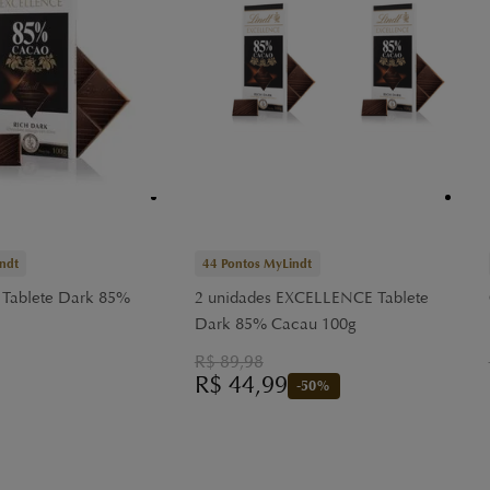
ndt
44
Pontos MyLindt
Tablete Dark 85%
2 unidades EXCELLENCE Tablete
Dark 85% Cacau 100g
R$
89,98
R$
44,99
-
50
%