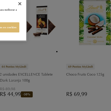
para melhorar a
os os cookies
44
Pontos MyLindt
69
Pontos MyLindt
2 unidades EXCELLENCE Tablete
Choco Fruits Coco 125g
Dark Laranja 100g
R$
89,98
R$
44,99
R$
69,99
-
50
%