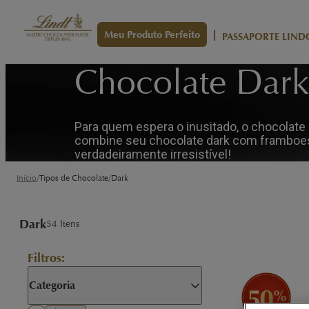
|
Meu Produto Perfeito
PASSAPORTE LIND
Chocolate Dark
Para quem espera o inusitado, o chocolate
combine seu chocolate dark com framboesa,
verdadeiramente irresistível!
/
/
Início
Tipos de Chocolate
Dark
Dark
54
Itens
Filtros:
Categoria