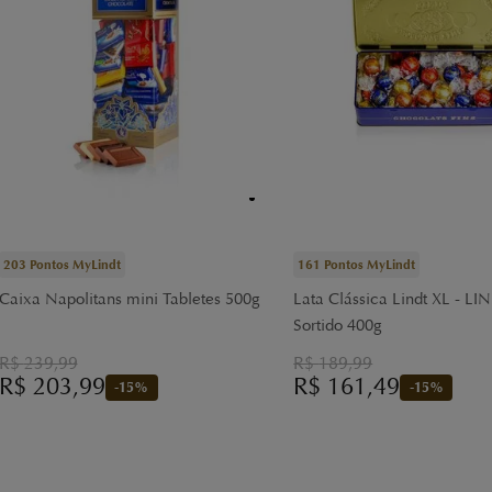
203
Pontos MyLindt
161
Pontos MyLindt
Caixa Napolitans mini Tabletes 500g
Lata Clássica Lindt XL - L
Sortido 400g
R$
239,99
R$
189,99
R$
203,99
R$
161,49
-
15
%
-
15
%