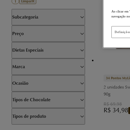
Limpar
1
Ao clicar em 
Subcategoria
navegação no s
Definiçõe
Preço
Dietas Especiais
Marca
34
Pontos MyLi
Ocasião
2 unidades Sw
90g
Tipos de Chocolate
R$
69,98
R$
34,98
Tipos de produto