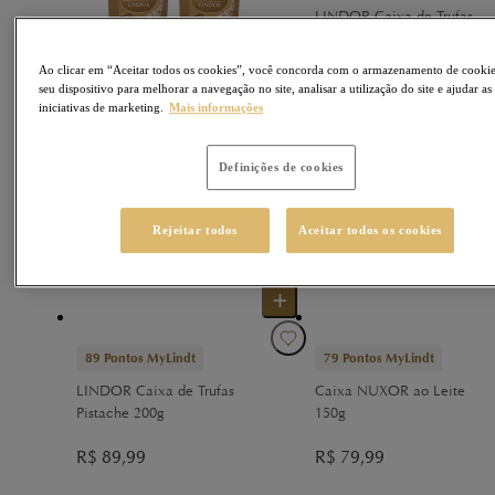
LINDOR Caixa de Trufas
ao Leite 200g
Ao clicar em “Aceitar todos os cookies”, você concorda com o armazenamento de cooki
R$
89,99
seu dispositivo para melhorar a navegação no site, analisar a utilização do site e ajudar as
iniciativas de marketing.
Mais informações
42
Pontos MyLindt
Definições de cookies
2 unidades LINDOR
Caixa de Trufas Sortidas
Rejeitar todos
Aceitar todos os cookies
75g
R$
85,98
R$
42,99
-
50
%
89
Pontos MyLindt
79
Pontos MyLindt
LINDOR Caixa de Trufas
Caixa NUXOR ao Leite
Pistache 200g
150g
R$
89,99
R$
79,99