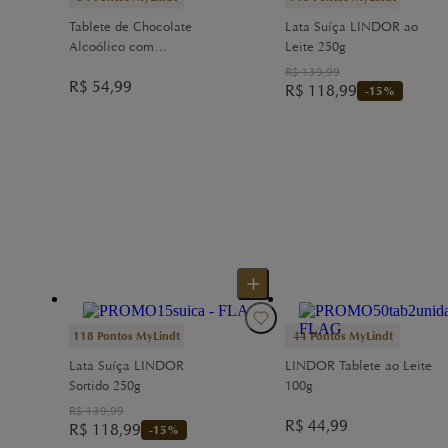
Tablete de Chocolate
Lata Suíça LINDOR ao
Alcoólico com
Leite 250g
Limoncello 100g
R$
139,99
R$
54,99
R$
118,99
-
15
%
118
Pontos MyLindt
44
Pontos MyLindt
Lata Suíça LINDOR
LINDOR Tablete ao Leite
Sortido 250g
100g
R$
139,99
R$
44,99
R$
118,99
-
15
%