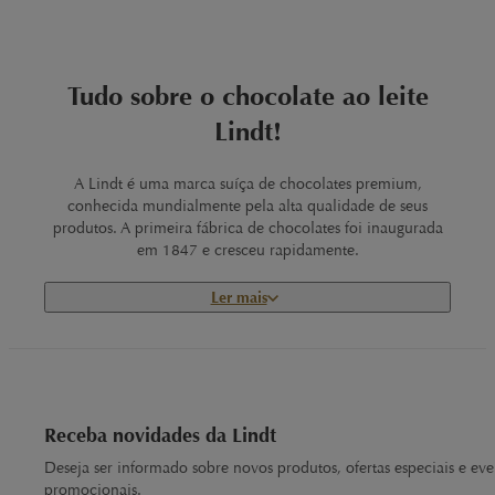
Tudo sobre o chocolate ao leite
Lindt!
A Lindt é uma marca suíça de chocolates premium,
conhecida mundialmente pela alta qualidade de seus
produtos. A primeira fábrica de chocolates foi inaugurada
em 1847 e cresceu rapidamente.
Ler mais
Já em 1879 Rodolphe Lindt inventou a conchagem (
Lindt -
A Invenção da Lindt
) do chocolate, o processo que garante
a
cremosidade
do chocolate
ao
leite Lindt
.
Conheça a história da Lindt (
Lindt - Nossa História
).
Receba novidades da Lindt
O chocolate ao leite é um dos
tipos de chocolate mais
Deseja ser informado sobre novos produtos, ofertas especiais e eve
populares
no mundo e conhecidos pela sua cremosidade e
promocionais.