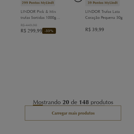
299
Pontos MyLindt
39
Pontos MyLindt
LINDOR Pick & Mix
LINDOR Trufas Lata
trufas Sortidas 1000g
Coração Pequena 50g
(1kg)
R$
449,90
R$
39,99
R$
299,99
-
33
%
Mostrando
20
de
148
produtos
Carregar mais produtos