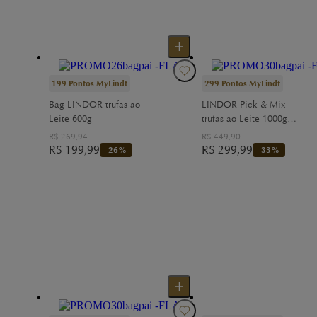
199
Pontos MyLindt
299
Pontos MyLindt
Bag LINDOR trufas ao
LINDOR Pick & Mix
Leite 600g
trufas ao Leite 1000g
(1kg)
R$
269,94
R$
449,90
R$
199,99
R$
299,99
-
26
%
-
33
%