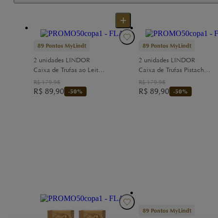
89
Pontos MyLindt
89
Pontos MyLindt
2 unidades LINDOR
2 unidades LINDOR
Caixa de Trufas ao Leite
Caixa de Trufas Pistache
200g
200g
R$
179,98
R$
179,98
R$
89,90
R$
89,90
-
50
%
-
50
%
89
Pontos MyLindt