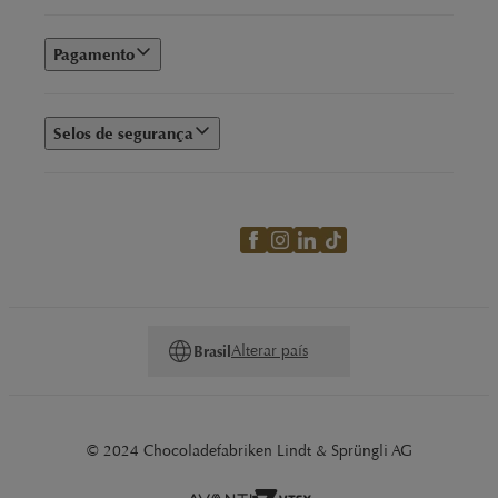
vermelhas e laranja, os
chocolates com frutas
da Lindt são
obrigatórios para quem ama fruta com chocolate.
Pagamento
Chocolate com Nuts
Selos de segurança
A combinação perfeita entre a cremosidade e a crocância
está no
chocolate com nuts
, permitindo uma experiência
ainda mais saborosa com o chocolate ao leite.
Chocolates Recheados
Os
chocolates recheados
da Lindt são viciantes e derretem
na boca. Impossível comer uma única vez!
Alterar país
Brasil
Chocolate Vegano
© 2024 Chocoladefabriken Lindt & Sprüngli AG
Uma ótima opção para quem não consome produtos de
origem animal é o
chocolate vegano
da Lindt, que derrete