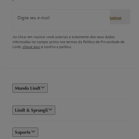
sua textura fina, que derrete na boca.
Digite seu e-mail
Assinar
Explore nosso chocolate
Chocolate Dark
Ao clicar em Assinar você autoriza o tratamento dos seus dados
informados no campo acima nos termos da Política de Privacidade de
Lindt,
clique aqui
e confira a política.
Os
chocolates dark
são desenvolvidos com alto teor de
cacau e são deliciosos para quem deseja experimentar a
intensidade do chocolate.
Chocolate Branco
Mundo Lindt
Com textura macia que derrete na boca, o
chocolate
branco
da Lindt é referência quando o assunto é sabor.
Lindt & Sprungli
Chocolate com Frutas
Suporte
Disponível em diversos sabores, como açaí, frutas