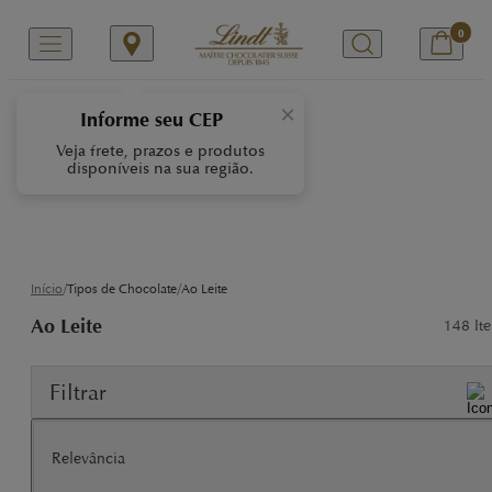
0
Chocolate ao Leite
×
Informe seu CEP
Veja frete, prazos e produtos
O chocolate ao leite Lindt é
disponíveis na sua região.
conhecido por sua textura suave e
cremosa, elaborada pelos Maîtres
Chocolatiers Lindt com os melhores
ingredientes.
/
/
Início
Tipos de Chocolate
Ao Leite
Ao Leite
148
Ite
Filtrar
Relevância