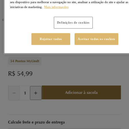
seu dispositivo para melhorar a navegação no site, analisar a utilização do site e ajudar as
iniciativas de marketing.
Mais informações
Definições de cookies
TABLETES
Sku
430723
Rejeitar todos
Aceitar todos os cookies
Tablete de Chocolate Alcoólico com Limoncello
100g
54
Pontos MyLindt
R$ 54,99
Adicionar à sacola
Calcule frete e prazo de entrega