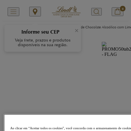
0
/
/
/
Início
Tipos de Produto
Tabletes
Tablete de Chocolate Alcoólico com Li
×
Informe seu CEP
Veja frete, prazos e produtos
disponíveis na sua região.
Ao clicar em “Aceitar todos os cookies”, você concorda com o armazenamento de cooki