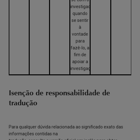
investigador
quando
se sentir
à
vontade
para
fazê-lo, a
fim de
apoiar a
investigação
Isenção de responsabilidade de
tradução
Para qualquer dúvida relacionada ao significado exato das
informações contidas na