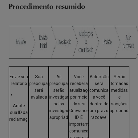
Procedimento resumido
Envie seu
Sua
As
Você
A decisão
Serão
relatório
preocupação
preocupações
receberá
será
tomadas
será
serão
atualizações
comunicada
medidas
avaliada
investigadas
por meio
a você
e
pelos
do seu
dentro de
sanções
Anote
investigadores
Grievance
um prazo
apropriadas
sua ID da
apropriados
ID. É
razoável
reclamação
importante
comunicar-
se com o