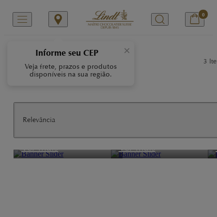
0
/
/
Início
Nossas Marcas
SENSATION
×
Informe seu CEP
Sensation
3
Ite
Veja frete, prazos e produtos
disponíveis na sua região.
Relevância
Leite
Laranja
Ver mais
Ver mais