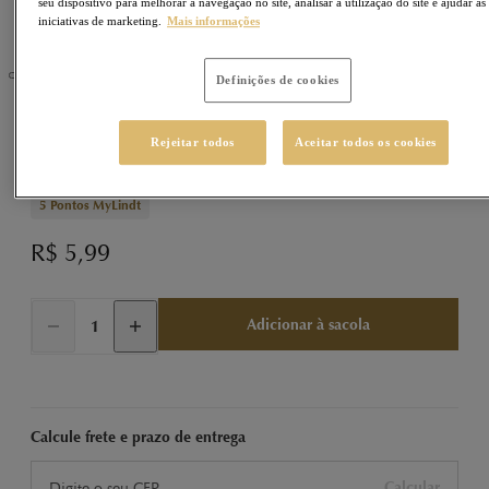
seu dispositivo para melhorar a navegação no site, analisar a utilização do site e ajudar as
iniciativas de marketing.
Mais informações
Definições de cookies
LINDOR
Sku
1343201
Rejeitar todos
Aceitar todos os cookies
Sacola de Presentes
5
Pontos MyLindt
R$ 5,99
Adicionar à sacola
Calcule frete e prazo de entrega
Calcular