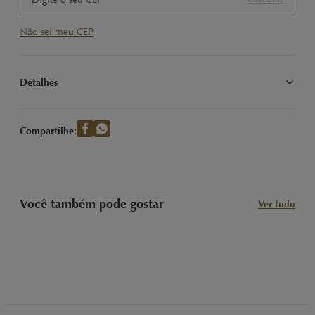
Não sei meu CEP
Detalhes
Sacola de Presentes para Chocolates Lindt tamanho G, com as 
dimensões: 35 cm x 30 cm x 10 cm
Compartilhe:
Você também pode gostar
Ver tudo