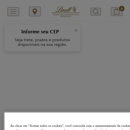
0
/
/
Início
Category
Sacola de Presentes
×
Informe seu CEP
Veja frete, prazos e produtos
disponíveis na sua região.
Ao clicar em “Aceitar todos os cookies”, você concorda com o armazenamento de cooki