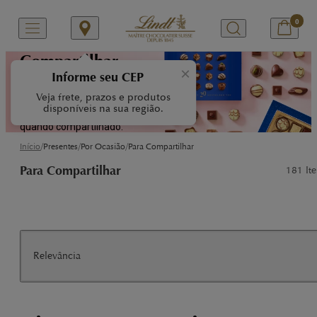
0
Compartilhar
×
Informe seu CEP
Clássicos chocolates Lindt:
Veja frete, prazos e produtos
perfeitos para tornar qualquer
disponíveis na sua região.
momento ainda mais especial
quando compartilhado.
/
/
/
Início
Presentes
Por Ocasião
Para Compartilhar
Para Compartilhar
181
Ite
Relevância