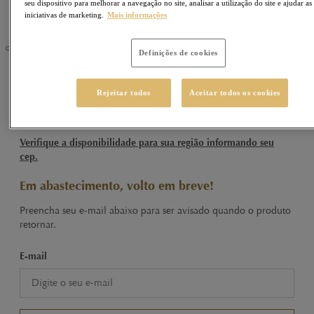
seu dispositivo para melhorar a navegação no site, analisar a utilização do site e ajudar as
iniciativas de marketing.
Mais informações
Definições de cookies
CREATION
Sku
430367
Rejeitar todos
Aceitar todos os cookies
Pralinas Creation Petit Desserts 173g
Verifique a disponibilidade para sua região informando seu
cep.
Em abastecimento, volto em breve!
Preencha seu e-mail abaixo para ser avisado quando o produto
retornar.
E-mail