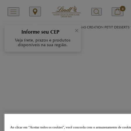
0
/
/
/
Início
Nossas Marcas
CREATION
PRALINAS CREATION PETIT DESSERTS
×
Informe seu CEP
Veja frete, prazos e produtos
disponíveis na sua região.
Ao clicar em “Aceitar todos os cookies”, você concorda com o armazenamento de cooki