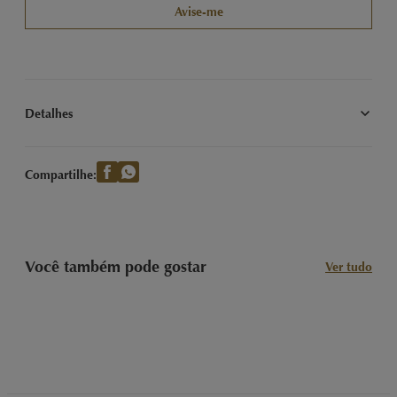
Avise-me
Detalhes
Deliciosos bombons finos de sobremesas sortidas.
Compartilhe:
Você também pode gostar
Ver tudo