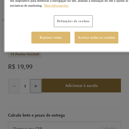
seu dispositivo para melhorar a navegação no site, analisar a utilização do site e ajudar as
iniciativas de marketing.
Mais informações
Definições de cookies
NUXOR
Sku
430410
Rejeitar todos
Aceitar todos os cookies
NUXOR Snack Dark 33g
19
Pontos MyLindt
R$ 19,99
Adicionar à sacola
Calcule frete e prazo de entrega
Calcular