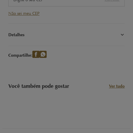
Não sei meu CEP
Detalhes
A combinação perfeita entre a cremosidade da gianduia com 
chocolate Lindt dark e a crocância das melhores avelãs tostadas 
Compartilhe:
inteiras.
Você também pode gostar
Ver tudo