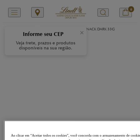
0
/
/
/
Início
Nossas Marcas
NUXOR
NUXOR SNACK DARK 33G
×
Informe seu CEP
Veja frete, prazos e produtos
disponíveis na sua região.
Ao clicar em “Aceitar todos os cookies”, você concorda com o armazenamento de cooki