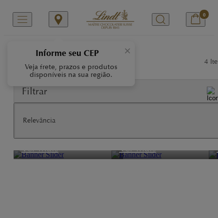
0
/
/
Início
Nossas Marcas
NUXOR
×
Informe seu CEP
Nuxor
4
Ite
Veja frete, prazos e produtos
disponíveis na sua região.
Filtrar
Relevância
Leite
Laranja
Ver mais
Ver mais