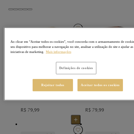
Ao clicar em “Aceitar todos os cookies”, você concorda com o armazenamento de cooki
seu dispositivo para melhorar a navegação no site, analisar a utilização do site e ajudar as
iniciativas de marketing.
Mais informações
Definições de cookies
79
Pontos MyLindt
79
Pontos MyLindt
Rejeitar todos
Aceitar todos os cookies
Caixa NUXOR ao Leite
Caixa NUXOR Dark
150g
150g
R$
79,99
R$
79,99