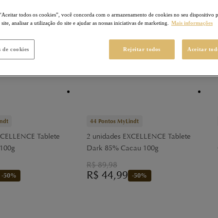
“Aceitar todos os cookies”, você concorda com o armazenamento de cookies no seu dispositivo 
ite, analisar a utilização do site e ajudar as nossas iniciativas de marketing.
Mais informações
s de cookies
Rejeitar todos
Aceitar tod
ndt
44
Pontos MyLindt
XCELLENCE Tablete
2 unidades EXCELLENCE Tablete
 100g
Dark 85% Cacau 100g
R$
89,98
R$
44,99
-
50
%
-
50
%