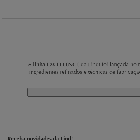
A
linha EXCELLENCE
da Lindt foi lançada no
ingredientes refinados e técnicas de fabrica
A linha EXCELLENCE é uma criação exclusiva
Receba novidades da Lindt