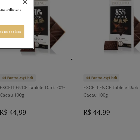
para melhorar a
os os cookies
44
Pontos MyLindt
44
Pontos MyLindt
EXCELLENCE Tablete Dark 70%
EXCELLENCE Tablete Dark
Cacau 100g
Cacau 100g
R$
44,99
R$
44,99