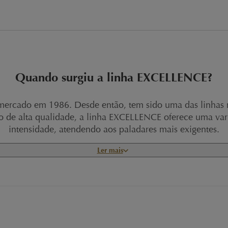
Quando surgiu a linha EXCELLENCE?
 mercado em 1986. Desde então, tem sido uma das linhas
ção de alta qualidade, a linha EXCELLENCE oferece uma var
intensidade, atendendo aos paladares mais exigentes.
Ler mais
 dos renomados Maîtres Chocolatiers da Lindt, que se esf
excepcional de degustação.
Intensidade do chocolate amargo Lindt EXCELLENC