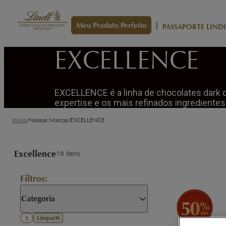
|
Meu Produto Perfeito
PASSAPORTE LIND
EXCELLENCE
EXCELLENCE é a linha de chocolates dark d
expertise e os mais refinados ingredientes
/
/
Início
Nossas Marcas
EXCELLENCE
Excellence
19
Itens
Filtros:
Categoria
Limpar
1