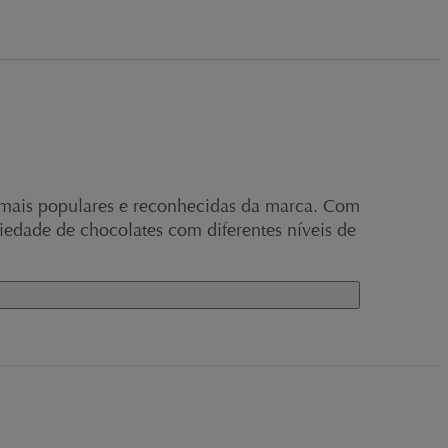
 mais populares e reconhecidas da marca. Com
iedade de chocolates com diferentes níveis de
orçam para garantir uma experiência única e
E