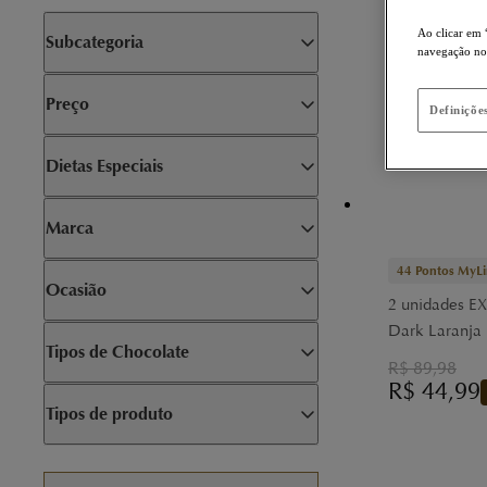
Ao clicar em 
Subcategoria
navegação no s
Preço
Definiçõe
Dietas Especiais
Marca
44
Pontos MyLi
Ocasião
2 unidades E
Dark Laranja
Tipos de Chocolate
R$
89,98
R$
44,99
Tipos de produto