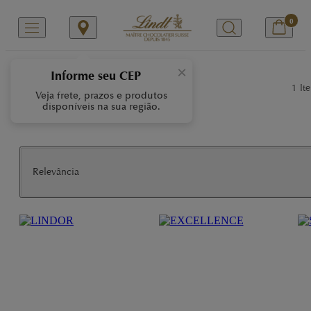
0
/
/
Início
Nossas Marcas
CHOCO FRUITS
×
Informe seu CEP
Choco Fruits
1
Ite
Veja frete, prazos e produtos
disponíveis na sua região.
Relevância