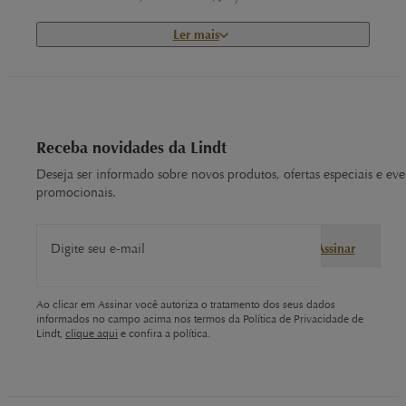
Ler mais
Explore as melhores linhas de chocolate Lindt
Conheça as linhas de chocolate da Lindt.
Receba novidades da Lindt
Deseja ser informado sobre novos produtos, ofertas especiais e eve
promocionais.
Digite seu e-mail
Assinar
Ao clicar em Assinar você autoriza o tratamento dos seus dados
informados no campo acima nos termos da Política de Privacidade de
Lindt,
clique aqui
e confira a política.