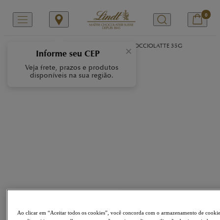
0
/
/
/
Início
Nossas Marcas
NOCCIOLATTE
NOCCIOLATTE 35G
×
Informe seu CEP
Veja frete, prazos e produtos
disponíveis na sua região.
Ao clicar em “Aceitar todos os cookies”, você concorda com o armazenamento de cooki