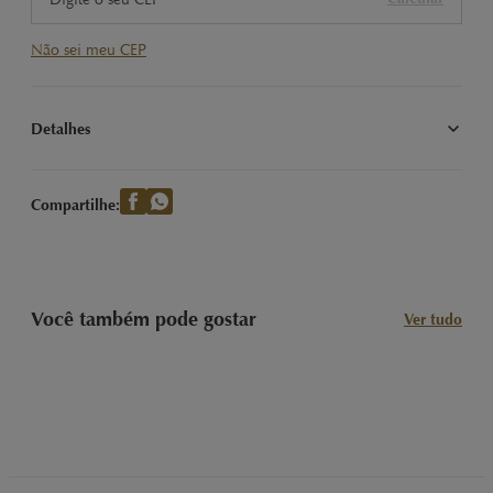
Não sei meu CEP
Detalhes
Chocolate ao leite com recheio cremoso de avelã e avelã 
inteira.
Compartilhe:
Você também pode gostar
Ver tudo