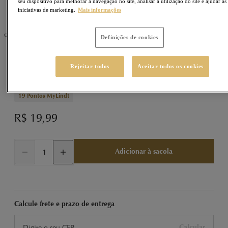
seu dispositivo para melhorar a navegação no site, analisar a utilização do site e ajudar as
iniciativas de marketing.
Mais informações
Definições de cookies
NOCCIOLATTE
Sku
430352
Rejeitar todos
Aceitar todos os cookies
Nocciolatte 35g
19
Pontos MyLindt
R$ 19,99
Adicionar à sacola
Calcule frete e prazo de entrega
Calcular