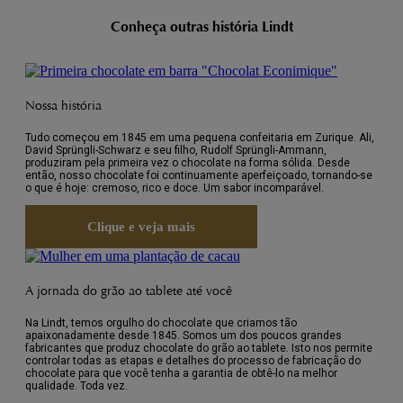
Conheça outras história Lindt
Nossa história
Tudo começou em 1845 em uma pequena confeitaria em Zurique. Ali,
David Sprüngli-Schwarz e seu filho, Rudolf Sprüngli-Ammann,
produziram pela primeira vez o chocolate na forma sólida. Desde
então, nosso chocolate foi continuamente aperfeiçoado, tornando-se
o que é hoje: cremoso, rico e doce. Um sabor incomparável.
Clique e veja mais
A jornada do grão ao tablete até você
Na Lindt, temos orgulho do chocolate que criamos tão
apaixonadamente desde 1845. Somos um dos poucos grandes
fabricantes que produz chocolate do grão ao tablete. Isto nos permite
controlar todas as etapas e detalhes do processo de fabricação do
chocolate para que você tenha a garantia de obtê-lo na melhor
qualidade. Toda vez.