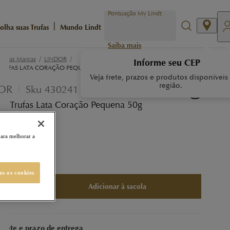
Pontuação My Lindt:
|
olha suas Trufas
Mundo Lindt
Saiba mais
/
/
ossas Marcas
LINDOR
Informe seu CEP
TRUFAS LATA CORAÇÃO PEQUENA 50G
Veja frete, prazos e produtos disponíveis
região.
OR
Sku
430241
 Trufas Lata Coração Pequena 50g
s MyLindt
para melhorar a
9,99
os os cookies
Adicionar à sacola
 frete e prazo de entrega