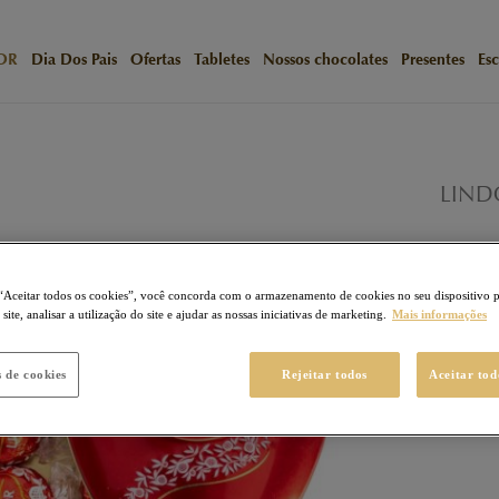
OR
Dia Dos Pais
Ofertas
Tabletes
Nossos chocolates
Presentes
Esc
/
Início
N
LINDOR 
LIND
LINDOR
39
Ponto
“Aceitar todos os cookies”, você concorda com o armazenamento de cookies no seu dispositivo 
ite, analisar a utilização do site e ajudar as nossas iniciativas de marketing.
Mais informações
R$ 3
s de cookies
Rejeitar todos
Aceitar tod
Calcule