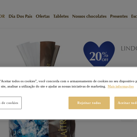
OR
Dia Dos Pais
Ofertas
Tabletes
Nossos chocolates
Presentes
Esc
/
Início
N
LIND
LINDOR
163
Pon
“Aceitar todos os cookies”, você concorda com o armazenamento de cookies no seu dispositivo 
R$ 20
ite, analisar a utilização do site e ajudar as nossas iniciativas de marketing.
Mais informações
R$ 1
s de cookies
Rejeitar todos
Aceitar tod