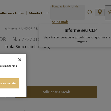
Pontuação My Lindt:
|
olha suas Trufas
Mundo Lindt
Saiba mais
/
/
ossas Marcas
LINDOR
LINDOR TRUFA STRACCIATELLA 450G
Informe seu CEP
Veja frete, prazos e produtos disponíveis
OR
Sku
77770151
região.
 Trufa Stracciatella 450g
tos MyLindt
para melhorar a
2,46
63,99
-
19
%
os os cookies
Adicionar à sacola