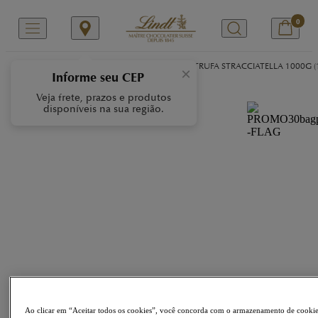
0
/
/
/
Início
Nossas Marcas
LINDOR
LINDOR TRUFA STRACCIATELLA 1000G (
×
Informe seu CEP
Veja frete, prazos e produtos
disponíveis na sua região.
Ao clicar em “Aceitar todos os cookies”, você concorda com o armazenamento de cooki