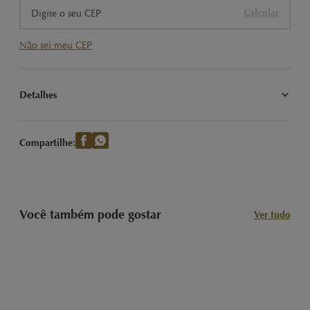
Calcular
Não sei meu CEP
Detalhes
Nossas Clássicas Trufas LINDOR sabor Stracciatella com recheio 
cremoso. Imagem meramente ilustrativa.
Compartilhe:
Você também pode gostar
Ver tudo