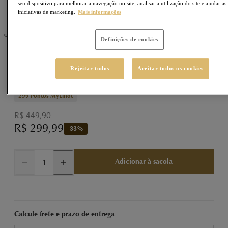
seu dispositivo para melhorar a navegação no site, analisar a utilização do site e ajudar as
iniciativas de marketing.
Mais informações
Definições de cookies
LINDOR
Sku
77770153
Rejeitar todos
Aceitar todos os cookies
LINDOR Trufa Stracciatella 1000g (1kg)
299
Pontos MyLindt
R$ 449,90
R$ 299,99
-
33
%
Adicionar à sacola
Calcule frete e prazo de entrega