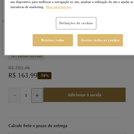
seu dispositivo para melhorar a navegação no site, analisar a utilização do site e ajudar as
iniciativas de marketing.
Mais informações
Definições de cookies
LINDOR
Sku
77770127
Rejeitar todos
Aceitar todos os cookies
LINDOR Trufa Morango e Creme 450g
163
Pontos MyLindt
R$ 202,46
R$ 163,99
-
19
%
Adicionar à sacola
Calcule frete e prazo de entrega