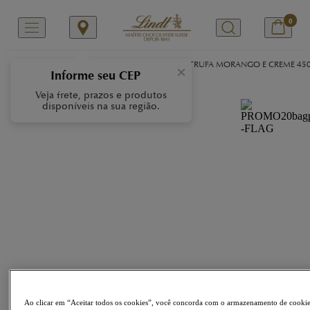
0
/
/
/
Início
Nossas Marcas
LINDOR
LINDOR TRUFA MORANGO E CREME 45
×
Informe seu CEP
Veja frete, prazos e produtos
disponíveis na sua região.
Ao clicar em “Aceitar todos os cookies”, você concorda com o armazenamento de cooki