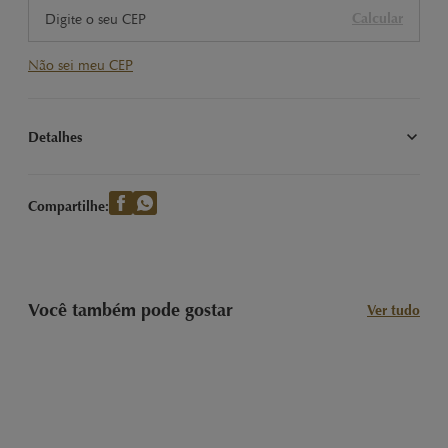
Calcular
Não sei meu CEP
Detalhes
Nossas Clássicas Trufas LINDOR sabor Morango e Creme com 
recheio cremoso. Imagem meramente ilustrativa.
Compartilhe:
Você também pode gostar
Ver tudo