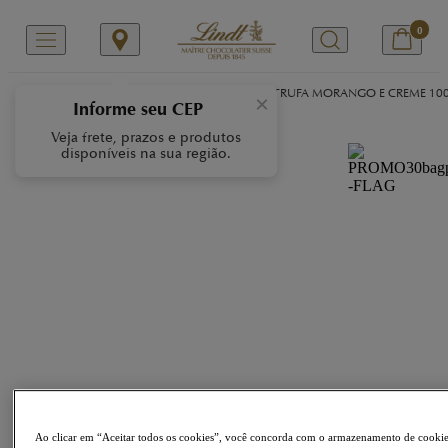
0
/
/
/
Início
Nossas Marcas
LINDOR
LINDOR TRUFA MORANGO E CREME 100
×
Informe seu CEP
Veja frete, prazos e produtos
disponíveis na sua região.
Ao clicar em “Aceitar todos os cookies”, você concorda com o armazenamento de cooki