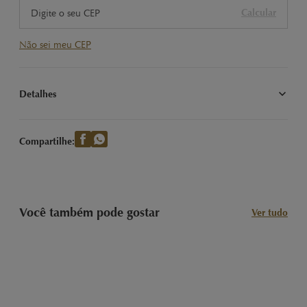
Calcular
Não sei meu CEP
Detalhes
Nossas Clássicas Trufas LINDOR sabor Morango e Creme com 
recheio cremoso. Imagem meramente ilustrativa.
Compartilhe:
Você também pode gostar
Ver tudo