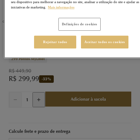
seu dispositivo para melhorar a navegação no site, analisar a utilização do site e ajudar as
iniciativas de marketing.
Mais informações
Definições de cookies
LINDOR
Sku
77770129
Rejeitar todos
Aceitar todos os cookies
LINDOR Trufa Morango e Creme 1000g (1kg)
299
Pontos MyLindt
R$ 449,90
R$ 299,99
-
33
%
Adicionar à sacola
Calcule frete e prazo de entrega