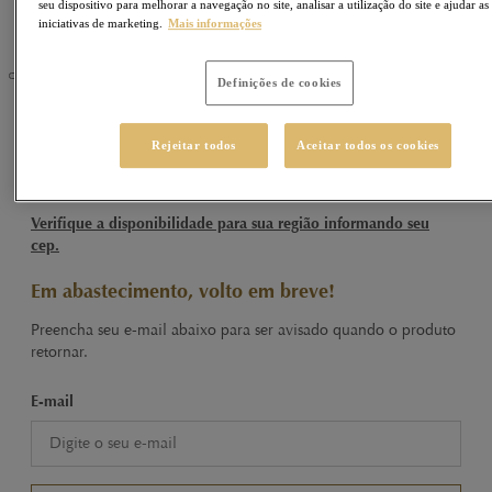
seu dispositivo para melhorar a navegação no site, analisar a utilização do site e ajudar as
iniciativas de marketing.
Mais informações
Definições de cookies
LINDOR
Sku
77770159
Rejeitar todos
Aceitar todos os cookies
LINDOR Trufa Menta 450g
Verifique a disponibilidade para sua região informando seu
cep.
Em abastecimento, volto em breve!
Preencha seu e-mail abaixo para ser avisado quando o produto
retornar.
E-mail