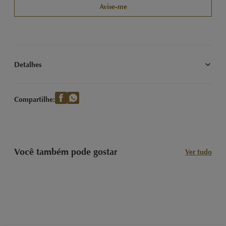
Avise-me
Detalhes
Nossas Clássicas Trufas LINDOR sabor Menta com recheio 
cremoso. Imagem meramente ilustrativa.
Compartilhe:
Você também pode gostar
Ver tudo