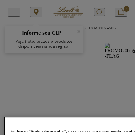
0
/
/
/
Início
Nossas Marcas
LINDOR
LINDOR TRUFA MENTA 450G
×
Informe seu CEP
Veja frete, prazos e produtos
disponíveis na sua região.
Ao clicar em “Aceitar todos os cookies”, você concorda com o armazenamento de cooki