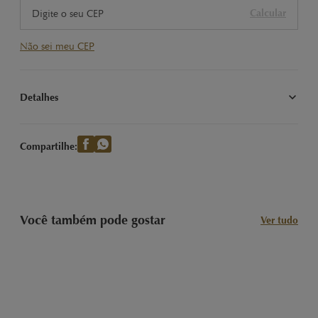
Calcular
Não sei meu CEP
Detalhes
Nossas Clássicas Trufas LINDOR sabor Dark 60% com recheio 
cremoso. Imagem meramente ilustrativa.
Compartilhe:
Você também pode gostar
Ver tudo