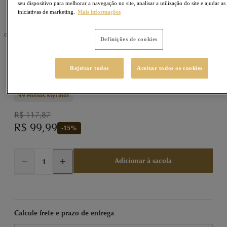
seu dispositivo para melhorar a navegação no site, analisar a utilização do site e ajudar as
iniciativas de marketing.
Mais informações
Definições de cookies
LINDOR
Sku
77770205
Rejeitar todos
Aceitar todos os cookies
LINDOR Trufa Dark 60% 262g
99
Pontos MyLindt
R$ 117,87
R$ 99,99
-
15
%
Adicionar à sacola
Calcule frete e prazo de entrega