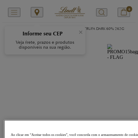
0
/
/
/
Início
Nossas Marcas
LINDOR
LINDOR TRUFA DARK 60% 262G
×
Informe seu CEP
Veja frete, prazos e produtos
disponíveis na sua região.
Ao clicar em “Aceitar todos os cookies”, você concorda com o armazenamento de cooki