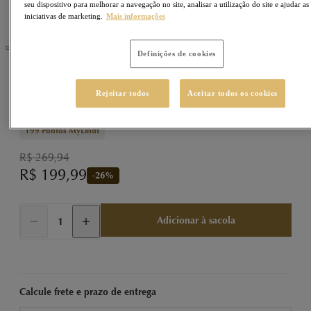
seu dispositivo para melhorar a navegação no site, analisar a utilização do site e ajudar as
iniciativas de marketing.
Mais informações
Definições de cookies
LINDOR
Sku
77770116
Rejeitar todos
Aceitar todos os cookies
LINDOR Trufa Branco 600g
199
Pontos MyLindt
R$ 269,94
R$ 199,99
-
26
%
Adicionar à sacola
Calcule frete e prazo de entrega