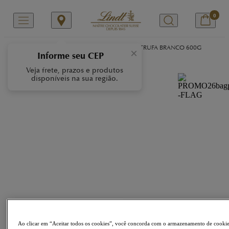
0
/
/
/
Início
Nossas Marcas
LINDOR
LINDOR TRUFA BRANCO 600G
×
Informe seu CEP
Veja frete, prazos e produtos
disponíveis na sua região.
Ao clicar em “Aceitar todos os cookies”, você concorda com o armazenamento de cooki