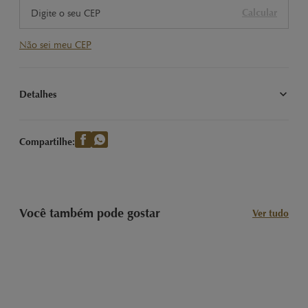
Calcular
Não sei meu CEP
Detalhes
Nossas Clássicas Trufas LINDOR sabor Branco com recheio 
cremoso. Imagem meramente ilustrativa.
Compartilhe:
Você também pode gostar
Ver tudo