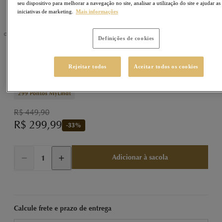
seu dispositivo para melhorar a navegação no site, analisar a utilização do site e ajudar as
iniciativas de marketing.
Mais informações
Definições de cookies
LINDOR
Sku
77770117
Rejeitar todos
Aceitar todos os cookies
LINDOR Trufa Branco 1000g (1kg)
299
Pontos MyLindt
R$ 449,90
R$ 299,99
-
33
%
Adicionar à sacola
Calcule frete e prazo de entrega