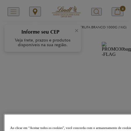
0
/
/
/
Início
Nossas Marcas
LINDOR
LINDOR TRUFA BRANCO 1000G (1KG)
×
Informe seu CEP
Veja frete, prazos e produtos
disponíveis na sua região.
Ao clicar em “Aceitar todos os cookies”, você concorda com o armazenamento de cooki