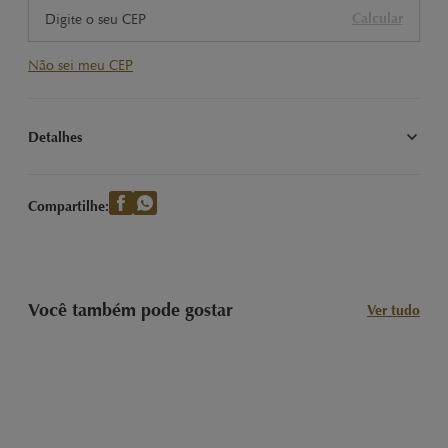
Calcular
Não sei meu CEP
Detalhes
Nossas Clássicas Trufas LINDOR sabor Branco com recheio 
cremoso. Imagem meramente ilustrativa.
Compartilhe:
Você também pode gostar
Ver tudo