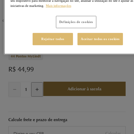
seu dispositivo para melhorar a navegação no site, analisar a utilização do site e ajudar as
iniciativas de marketing.
Mais informações
Definições de cookies
LINDOR
Sku
400035
Rejeitar todos
Aceitar todos os cookies
LINDOR Tablete ao Leite 100g
44
Pontos MyLindt
R$ 44,99
Adicionar à sacola
Calcule frete e prazo de entrega
Calcular