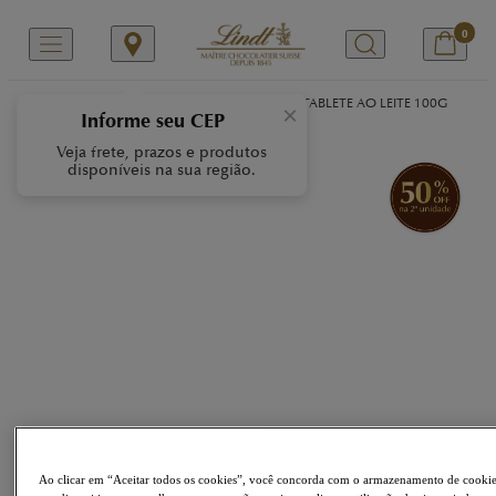
0
/
/
/
Início
Nossas Marcas
LINDOR
LINDOR TABLETE AO LEITE 100G
×
Informe seu CEP
Veja frete, prazos e produtos
disponíveis na sua região.
Ao clicar em “Aceitar todos os cookies”, você concorda com o armazenamento de cooki