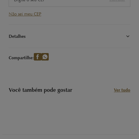
Não sei meu CEP
Detalhes
Desfrute da suavidade do LINDOR Singles ao Leite 100g da 
Lindt. Tablete de chocolate ao leite irresistivelmente cremoso, 
Compartilhe:
perfeito para compartilhar.
Você também pode gostar
Ver tudo