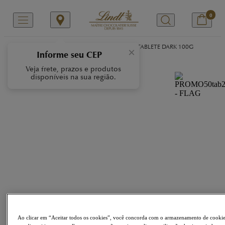
0
/
/
/
Início
Nossas Marcas
LINDOR
LINDOR TABLETE DARK 100G
×
Informe seu CEP
Veja frete, prazos e produtos
disponíveis na sua região.
Ao clicar em “Aceitar todos os cookies”, você concorda com o armazenamento de cooki