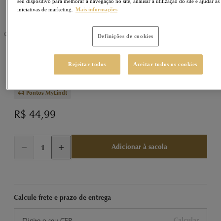
seu dispositivo para melhorar a navegação no site, analisar a utilização do site e ajudar as
iniciativas de marketing.
Mais informações
Definições de cookies
LINDOR
Sku
400037
Rejeitar todos
Aceitar todos os cookies
LINDOR Tablete Dark 100g
44
Pontos MyLindt
R$ 44,99
Adicionar à sacola
Calcule frete e prazo de entrega
Calcular