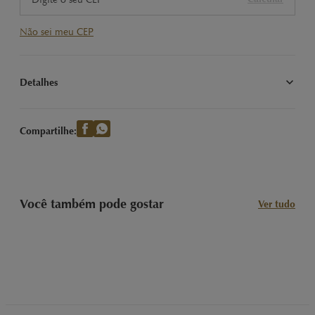
Não sei meu CEP
Detalhes
Descubra o sabor marcante do LINDOR Singles Dark 100g da 
Lindt. Chocolate amargo que derrete na boca, perfeito para os 
Compartilhe:
apreciadores de chocolate.
Você também pode gostar
Ver tudo