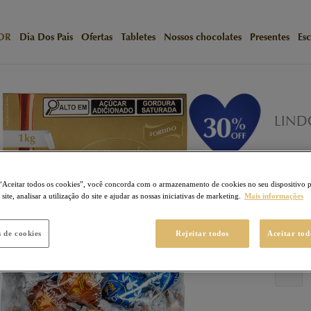
OR
Dia Dos Pais
Ofertas
Tabletes
Nossos chocolates
Presentes
Esc
/
Início
N
LINDOR P
LIND
LINDOR
299
Pon
“Aceitar todos os cookies”, você concorda com o armazenamento de cookies no seu dispositivo 
ite, analisar a utilização do site e ajudar as nossas iniciativas de marketing.
Mais informações
R$ 44
R$ 2
s de cookies
Rejeitar todos
Aceitar tod