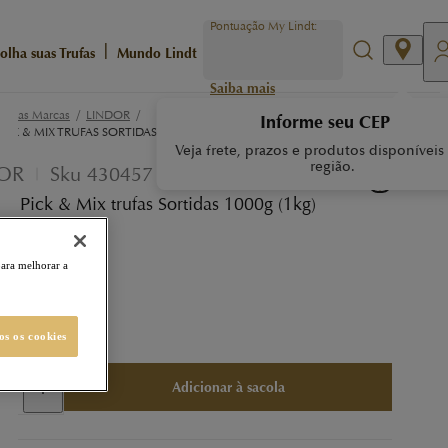
Pontuação My Lindt:
|
olha suas Trufas
Mundo Lindt
Saiba mais
/
/
ossas Marcas
LINDOR
Informe seu CEP
ICK & MIX TRUFAS SORTIDAS 1000G (1KG)
Veja frete, prazos e produtos disponíveis
região.
OR
Sku
430457
 Pick & Mix trufas Sortidas 1000g (1kg)
tos MyLindt
para melhorar a
9,90
99,99
-
33
%
os os cookies
Adicionar à sacola