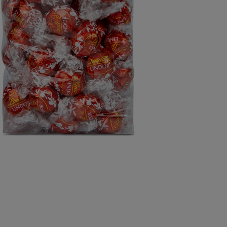
Calcule
Não sei
Detalhe
Nossas C
Compart