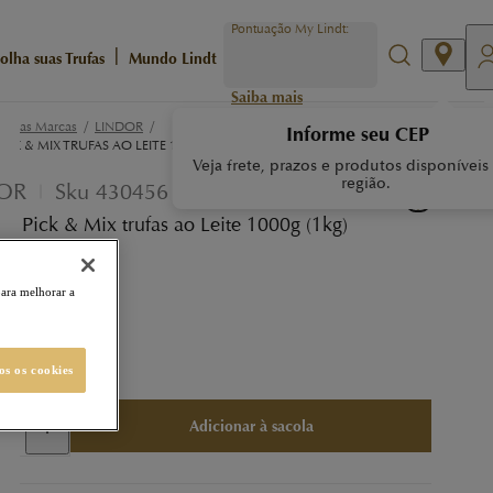
Pontuação My Lindt:
|
olha suas Trufas
Mundo Lindt
Saiba mais
/
/
ossas Marcas
LINDOR
Informe seu CEP
ICK & MIX TRUFAS AO LEITE 1000G (1KG)
Veja frete, prazos e produtos disponíveis
região.
OR
Sku
430456
 Pick & Mix trufas ao Leite 1000g (1kg)
tos MyLindt
para melhorar a
9,90
99,99
-
33
%
os os cookies
Adicionar à sacola