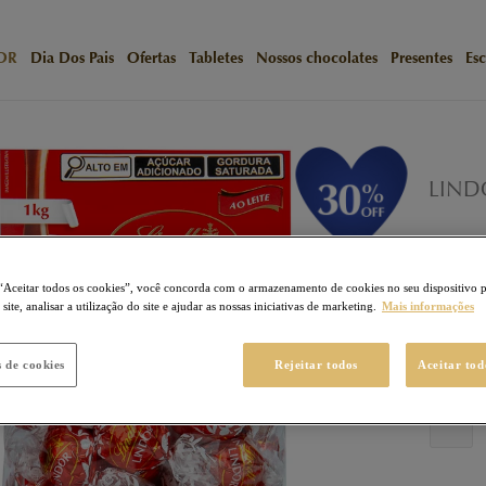
OR
Dia Dos Pais
Ofertas
Tabletes
Nossos chocolates
Presentes
Esc
/
Início
N
LINDOR P
LIND
LINDOR
299
Pon
“Aceitar todos os cookies”, você concorda com o armazenamento de cookies no seu dispositivo 
ite, analisar a utilização do site e ajudar as nossas iniciativas de marketing.
Mais informações
R$ 44
R$ 2
s de cookies
Rejeitar todos
Aceitar tod