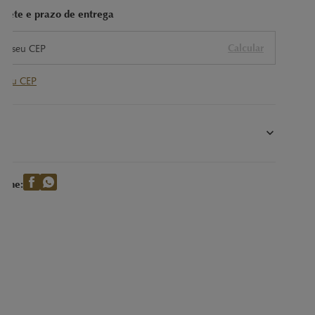
 frete e prazo de entrega
Calcular
 meu CEP
s
lássicas Trufas LINDOR ao leite com recheio cremoso.
ilhe: