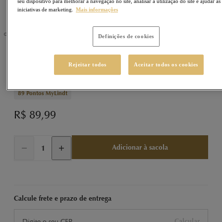
seu dispositivo para melhorar a navegação no site, analisar a utilização do site e ajudar as
iniciativas de marketing.
Mais informações
Definições de cookies
LINDOR
Sku
430042
Rejeitar todos
Aceitar todos os cookies
LINDOR Caixa de Trufas Sortidas 200g
89
Pontos MyLindt
R$ 89,99
Adicionar à sacola
Calcule frete e prazo de entrega
Calcular