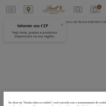
0
/
/
/
Início
Nossas Marcas
LINDOR
LINDOR CAIXA DE TRUFAS SORTIDAS 20
×
Informe seu CEP
Veja frete, prazos e produtos
disponíveis na sua região.
Ao clicar em “Aceitar todos os cookies”, você concorda com o armazenamento de cooki