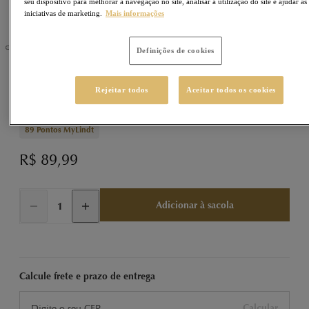
seu dispositivo para melhorar a navegação no site, analisar a utilização do site e ajudar as
iniciativas de marketing.
Mais informações
Definições de cookies
LINDOR
Sku
430460
Rejeitar todos
Aceitar todos os cookies
LINDOR Caixa de Trufas Pistache 200g
89
Pontos MyLindt
R$ 89,99
Adicionar à sacola
Calcule frete e prazo de entrega
Calcular