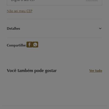
Não sei meu CEP
Detalhes
Presenteie com 200g de Trufas LINDOR irresistivelmente 
cremosa! Compre online na LINDT
Compartilhe:
Você também pode gostar
Ver tudo