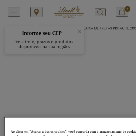
0
/
/
/
Início
Nossas Marcas
LINDOR
LINDOR CAIXA DE TRUFAS PISTACHE 20
×
Informe seu CEP
Veja frete, prazos e produtos
disponíveis na sua região.
Ao clicar em “Aceitar todos os cookies”, você concorda com o armazenamento de cooki