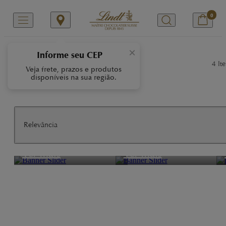
0
/
/
Início
Nossas Marcas
LES GRANDES
×
Informe seu CEP
Les Grandes
4
Ite
Veja frete, prazos e produtos
disponíveis na sua região.
Relevância
Leite
Laranja
Ver mais
Ver mais