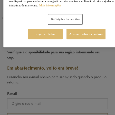
seu dispositivo para melhorar a navegação no site, analisar a utilização do site e ajudar as
iniciativas de marketing.
Mais informações
Definições de cookies
HELLO
Sku
430301
Rejeitar todos
Aceitar todos os cookies
Hello Vegan Tablete Caramelo Salgado 100g
Verifique a disponibilidade para sua região informando seu
cep.
Em abastecimento, volto em breve!
Preencha seu e-mail abaixo para ser avisado quando o produto
retornar.
E-mail