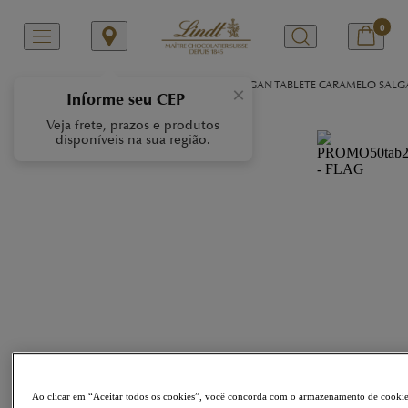
0
/
/
/
Início
Nossas Marcas
HELLO
HELLO VEGAN TABLETE CARAMELO SAL
×
Informe seu CEP
Veja frete, prazos e produtos
disponíveis na sua região.
Ao clicar em “Aceitar todos os cookies”, você concorda com o armazenamento de cooki