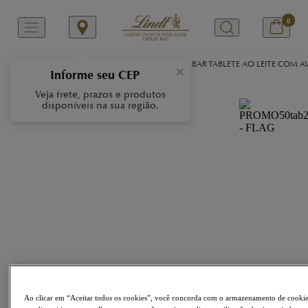
0
/
/
/
Início
Nossas Marcas
GOLD BAR
GOLD BAR TABLETE AO LEITE COM A
×
Informe seu CEP
Veja frete, prazos e produtos
disponíveis na sua região.
Ao clicar em “Aceitar todos os cookies”, você concorda com o armazenamento de cooki