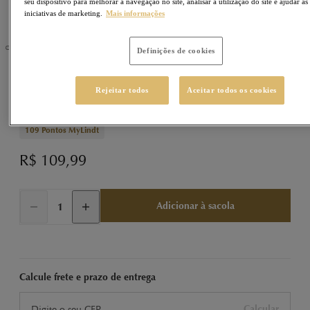
seu dispositivo para melhorar a navegação no site, analisar a utilização do site e ajudar as
iniciativas de marketing.
Mais informações
Definições de cookies
GOLD BAR
Sku
430269
Rejeitar todos
Aceitar todos os cookies
Gold Bar Tablete ao Leite com Avelãs 300g
109
Pontos MyLindt
R$ 109,99
Adicionar à sacola
Calcule frete e prazo de entrega
Calcular