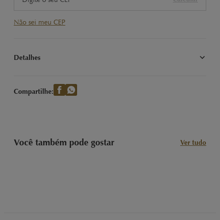
Não sei meu CEP
Detalhes
Desfrute da Gold Bar Avelã 300g da Lindt. Chocolate ao leite 
com pedaços de avelã, ideal para apreciadores de combinações 
Compartilhe:
clássicas e crocantes.
Você também pode gostar
Ver tudo