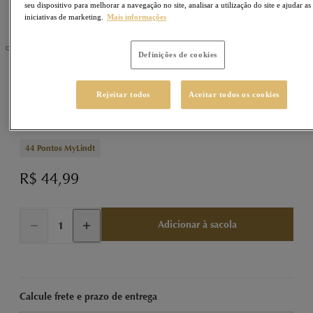
seu dispositivo para melhorar a navegação no site, analisar a utilização do site e ajudar as
iniciativas de marketing.
Mais informações
Definições de cookies
EXCELLENCE
Sku
430001
Rejeitar todos
Aceitar todos os cookies
EXCELLENCE Tablete ao Leite com Flor de Sal e
Caramelo 100g
44
Pontos MyLindt
R$ 44,99
Adicionar à sacola
Calcule frete e prazo de entrega