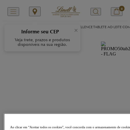
0
/
/
/
Início
Nossas Marcas
EXCELLENCE
EXCELLENCE TABLETE AO LEITE CO
×
Informe seu CEP
Veja frete, prazos e produtos
disponíveis na sua região.
Ao clicar em “Aceitar todos os cookies”, você concorda com o armazenamento de cooki