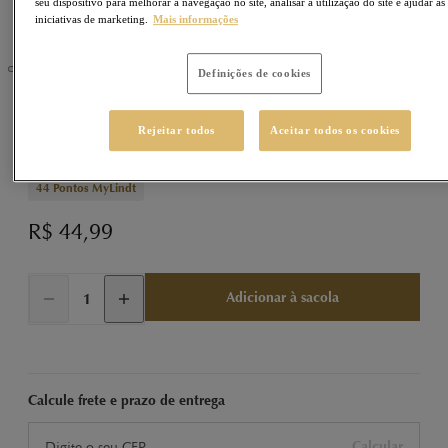
seu dispositivo para melhorar a navegação no site, analisar a utilização do site e ajudar as
iniciativas de marketing.
Mais informações
Definições de cookies
EXCELLENCE
Sku
430307
Rejeitar todos
Aceitar todos os cookies
EXCELLENCE Tablete Dark Flor de Sal 100g
44
Pontos MyLindt
R$ 44,99
Adicionar à sacola
Calcule frete e prazo de entrega
Calcular