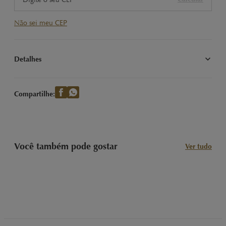
Não sei meu CEP
Detalhes
Desfrute do EXCELLENCE Dark Flor de Sal 100g da Lindt. 
Chocolate amargo com um toque de flor de sal, uma 
Compartilhe:
combinação sofisticada para momentos especiais.
Você também pode gostar
Ver tudo