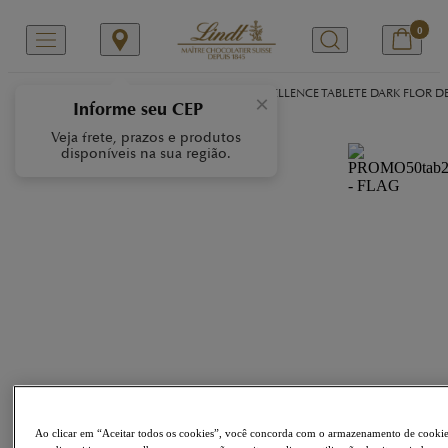
0
/
/
/
Início
Nossas Marcas
EXCELLENCE
EXCELLENCE TABLETE DARK FLOR D
×
Informe seu CEP
Veja frete, prazos e produtos
disponíveis na sua região.
Ao clicar em “Aceitar todos os cookies”, você concorda com o armazenamento de cooki