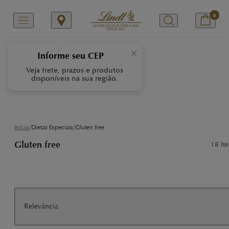
0
Chocolate Glúten
×
Free
Informe seu CEP
Veja frete, prazos e produtos
disponíveis na sua região.
Chocolates sem glúten criados com
maestria pelos Maîtres Chocolatier,
utilizando apenas os melhores
ingredientes, sem comprometer o
sabor.
/
/
Início
Dietas Especiais
Gluten free
Gluten free
18
Ite
Relevância