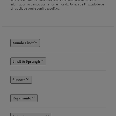
Ao clicar em Assinar você autoriza o tratamento dos seus dados
informados no campo acima nos termos da Política de Privacidade de
Lindt,
clique aqui
e confira a política.
Mundo Lindt
Lindt & Sprungli
Suporte
Pagamento