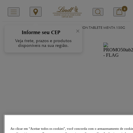
0
/
/
/
Início
Nossas Marcas
CREATION
CREATION TABLETE MENTA 150G
×
Informe seu CEP
Veja frete, prazos e produtos
disponíveis na sua região.
Ao clicar em “Aceitar todos os cookies”, você concorda com o armazenamento de cooki