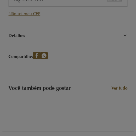
Não sei meu CEP
Detalhes
Experimente a refrescância do Creation Menta 150g da Lindt. 
Chocolate ao leite com recheio de menta, perfeito para quem 
Compartilhe:
busca sabores refrescantes.
Você também pode gostar
Ver tudo