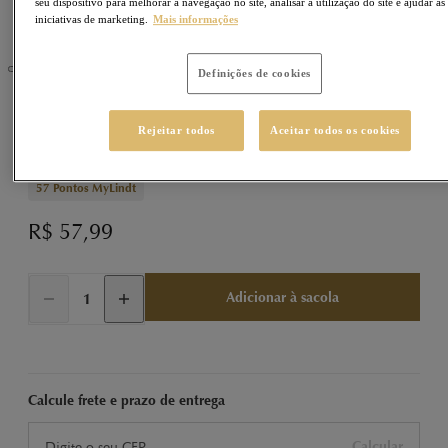
seu dispositivo para melhorar a navegação no site, analisar a utilização do site e ajudar as
iniciativas de marketing.
Mais informações
Definições de cookies
CREATION
Sku
430126
Rejeitar todos
Aceitar todos os cookies
Creation Tablete Menta 150g
57
Pontos MyLindt
R$ 57,99
Adicionar à sacola
Calcule frete e prazo de entrega
Calcular