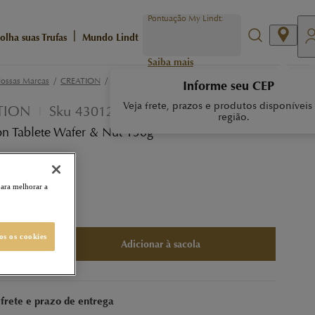
Pontuação My Lindt:
|
olha suas Trufas
Mundo Lindt
Saiba mais
/
/
ossas Marcas
CREATION
CREATION TABLETE WAFER & NUT 150G
Informe seu CEP
Veja frete, prazos e produtos disponíveis
TION
Sku
430124
região.
on Tablete Wafer & Nut 150g
s MyLindt
para melhorar a
7,99
os os cookies
Adicionar à sacola
 frete e prazo de entrega