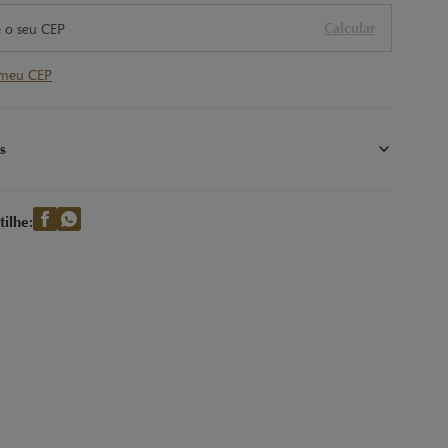
Calcular
 meu CEP
s
o chocolate ao leite com pedaços de amêndoas, avelãs e wafer.
ilhe: