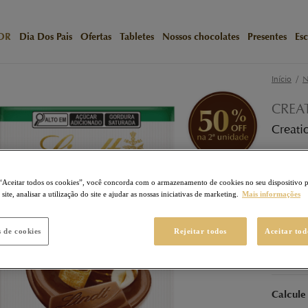
OR
Dia Dos Pais
Ofertas
Tabletes
Nossos chocolates
Presentes
Esc
/
Início
N
CREA
Creati
57
Ponto
“Aceitar todos os cookies”, você concorda com o armazenamento de cookies no seu dispositivo 
R$ 5
ite, analisar a utilização do site e ajudar as nossas iniciativas de marketing.
Mais informações
s de cookies
Rejeitar todos
Aceitar tod
Calcule