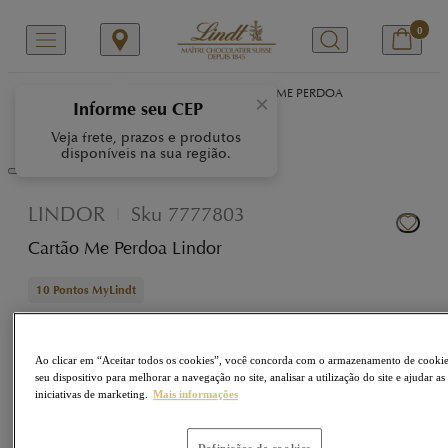
0
/
/
/
Início
Nossas Marcas
LINDOR
CARTÃO ME PERDOA
×
Informe seu CEP
Veja frete, prazos e produtos
disponíveis na sua região.
LINDOR
Sku
7777803
Cartão Me Perdoa Lindor
10
Pontos MyLindt
R$ 10,99
Ao clicar em “Aceitar todos os cookies”, você concorda com o armazenamento de cooki
seu dispositivo para melhorar a navegação no site, analisar a utilização do site e ajudar as
iniciativas de marketing.
Mais informações
Adicionar à sacola
Definições de cookies