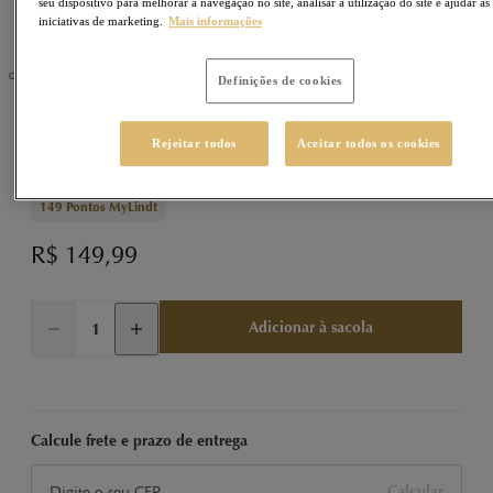
seu dispositivo para melhorar a navegação no site, analisar a utilização do site e ajudar as
iniciativas de marketing.
Mais informações
Definições de cookies
LINDOR
Sku
430437
Rejeitar todos
Aceitar todos os cookies
Caixa Deluxe LINDOR Trufas ao Leite 350g
149
Pontos MyLindt
R$ 149,99
Adicionar à sacola
Calcule frete e prazo de entrega
Calcular