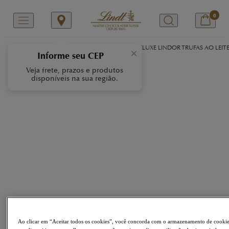
0
/
/
/
Início
Nossas Marcas
LINDOR
CAIXA DELUXE LINDOR TRUFAS AO LEIT
×
Informe seu CEP
Veja frete, prazos e produtos
disponíveis na sua região.
Ao clicar em “Aceitar todos os cookies”, você concorda com o armazenamento de cooki