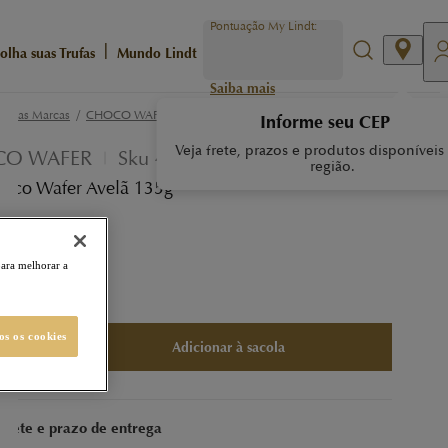
Pontuação My Lindt:
|
olha suas Trufas
Mundo Lindt
Saiba mais
/
/
ossas Marcas
CHOCO WAFER
BAG CHOCO WAFER AVELÃ 135G
Informe seu CEP
Veja frete, prazos e produtos disponíveis
O WAFER
Sku
430390
região.
oco Wafer Avelã 135g
s MyLindt
para melhorar a
4,99
os os cookies
Adicionar à sacola
 frete e prazo de entrega