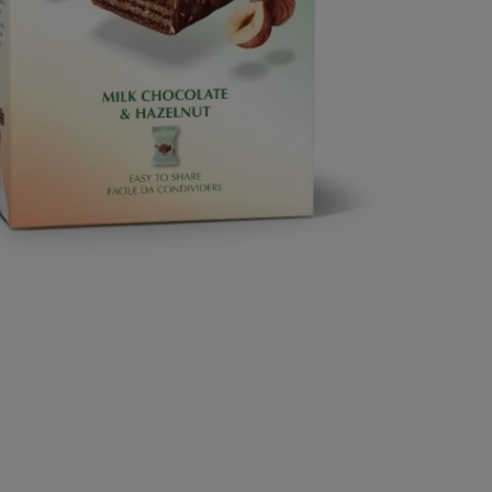
Não sei
Detalhe
Bag Choc
Compart