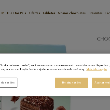
OR
Dia Dos Pais
Ofertas
Tabletes
Nossos chocolates
Presentes
Esc
/
Início
N
CHOC
Bag Ch
64
Ponto
“Aceitar todos os cookies”, você concorda com o armazenamento de cookies no seu dispositivo 
R$ 6
ite, analisar a utilização do site e ajudar as nossas iniciativas de marketing.
Mais informações
s de cookies
Rejeitar todos
Aceitar tod
Calcule