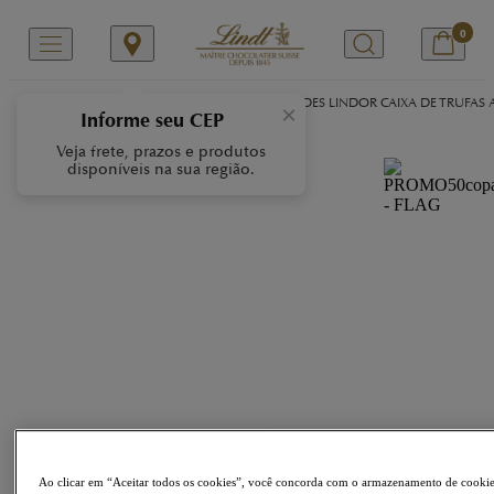
0
/
/
/
Início
Nossas Marcas
LINDOR
2 UNIDADES LINDOR CAIXA DE TRUFAS 
×
Informe seu CEP
Veja frete, prazos e produtos
disponíveis na sua região.
Ao clicar em “Aceitar todos os cookies”, você concorda com o armazenamento de cooki