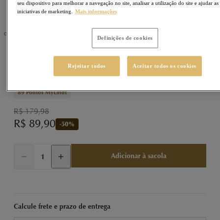
seu dispositivo para melhorar a navegação no site, analisar a utilização do site e ajudar as
iniciativas de marketing.
Mais informações
Definições de cookies
LINDOR
Sku
77770261
Rejeitar todos
Aceitar todos os cookies
2 unidades LINDOR Caixa de Trufas ao Leite 200g
89
Pontos MyLindt
R$ 179,98
R$ 89,90
-
50
%
Adicionar à sacola
Calcule frete e prazo de entrega